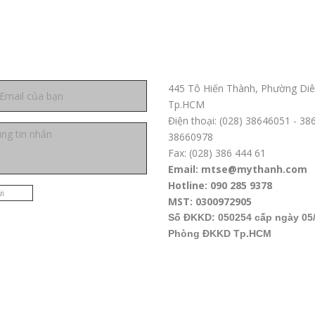
ệ
Trụ sở chính TPHCM
445 Tô Hiến Thành, Phường Diê
Tp.HCM
Điện thoại: (028) 38646051 - 3
38660978
Fax: (028) 386 444 61
Email: mtse@mythanh.com
Hotline: 090 285 9378
i
MST: 0300972905
Số ĐKKD: 050254 cấp ngày 05/
Phòng ĐKKD Tp.HCM