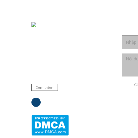
Liên h
Chuyên cung cấp thiết bị, máy móc,
dụng cụ, hóa chất trong phòng thí
nghiệm, bệnh viện và trường học ... Đại
lý phân phối nhiều hãng nổi tiếng hàng
đầu trên thế giới. Cam kết hàng chất
lượng và dịch vụ uy tín.
Gử
Xem thêm