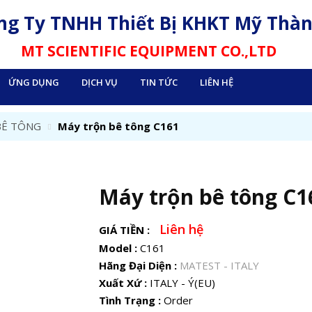
ng Ty TNHH Thiết Bị KHKT Mỹ Thà
MT SCIENTIFIC EQUIPMENT CO.,LTD
ỨNG DỤNG
DỊCH VỤ
TIN TỨC
LIÊN HỆ
BÊ TÔNG
Máy trộn bê tông C161
Máy trộn bê tông C1
Liên hệ
GIÁ TIỀN :
Model :
C161
Hãng Đại Diện :
MATEST - ITALY
Xuất Xứ :
ITALY - Ý(EU)
Tình Trạng :
Order