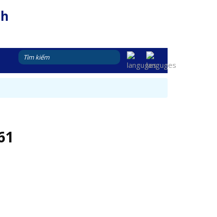
nh
61