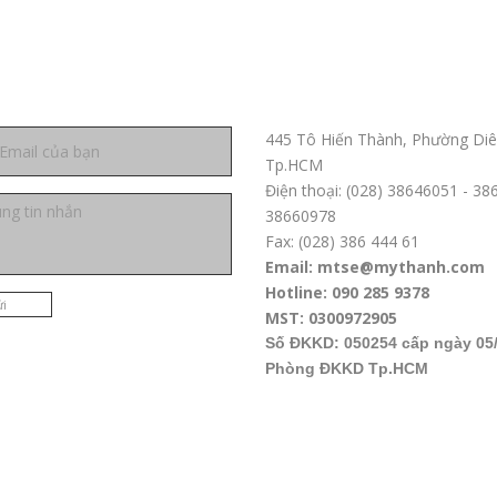
ệ
Trụ sở chính TPHCM
445 Tô Hiến Thành, Phường Diê
Tp.HCM
Điện thoại: (028) 38646051 - 3
38660978
Fax: (028) 386 444 61
Email: mtse@mythanh.com
Hotline: 090 285 9378
i
MST: 0300972905
Số ĐKKD: 050254 cấp ngày 05/
Phòng ĐKKD Tp.HCM