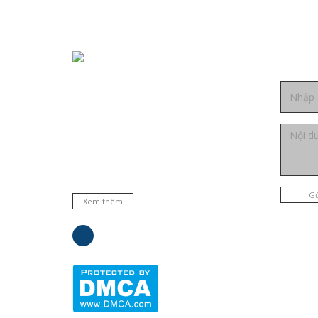
Liên h
Chuyên cung cấp thiết bị, máy móc,
dụng cụ, hóa chất trong phòng thí
nghiệm, bệnh viện và trường học ... Đại
lý phân phối nhiều hãng nổi tiếng hàng
đầu trên thế giới. Cam kết hàng chất
lượng và dịch vụ uy tín.
Gử
Xem thêm