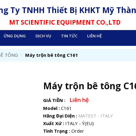
ng Ty TNHH Thiết Bị KHKT Mỹ Thà
MT SCIENTIFIC EQUIPMENT CO.,LTD
ỨNG DỤNG
DỊCH VỤ
TIN TỨC
LIÊN HỆ
BÊ TÔNG
Máy trộn bê tông C161
Máy trộn bê tông C1
Liên hệ
GIÁ TIỀN :
Model :
C161
Hãng Đại Diện :
MATEST - ITALY
Xuất Xứ :
ITALY - Ý(EU)
Tình Trạng :
Order