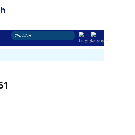
nh
61