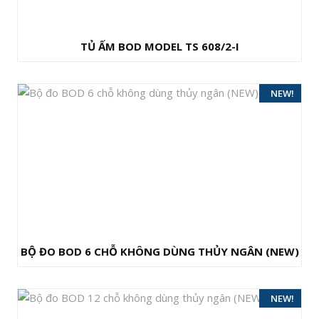
TỦ ẤM BOD MODEL TS 608/2-I
HOT!
NEW!
BỘ ĐO BOD 6 CHỖ KHÔNG DÙNG THỦY NGÂN (NEW)
HOT!
NEW!