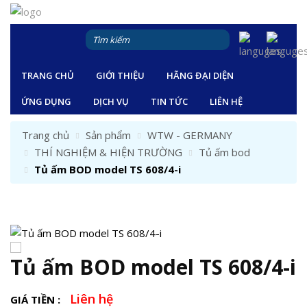
TRANG CHỦ
GIỚI THIỆU
HÃNG ĐẠI DIỆN
ỨNG DỤNG
DỊCH VỤ
TIN TỨC
LIÊN HỆ
Trang chủ
Sản phẩm
WTW - GERMANY
THÍ NGHIỆM & HIỆN TRƯỜNG
Tủ ấm bod
Tủ ấm BOD model TS 608/4-i
Tủ ấm BOD model TS 608/4-i
Liên hệ
GIÁ TIỀN :