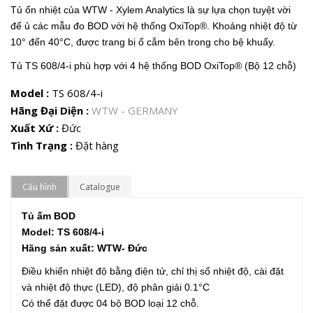
Tủ ổn nhiệt của WTW - Xylem Analytics là sự lựa chọn tuyệt vời
để ủ các mẫu đo BOD với hệ thống OxiTop®. Khoảng nhiệt độ từ
10° đến 40°C, được trang bị ổ cắm bên trong cho bệ khuấy.
Tủ TS 608/4-i phù hợp với 4 hệ thống BOD OxiTop® (Bộ 12 chỗ)
Model :
TS 608/4-i
Hãng Đại Diện :
WTW - GERMANY
Xuất Xứ :
Đức
Tình Trạng :
Đặt hàng
Cấu hình
Catalogue
Tủ ấm BOD
Model: TS 608/4-i
Hãng sản xuất: WTW- Đức
Điều khiển nhiệt độ bằng điện tử, chỉ thị số nhiệt độ, cài đặt
và nhiệt độ thực (LED), độ phân giải 0.1°C
Có thể đặt được 04 bộ BOD loại 12 chỗ.