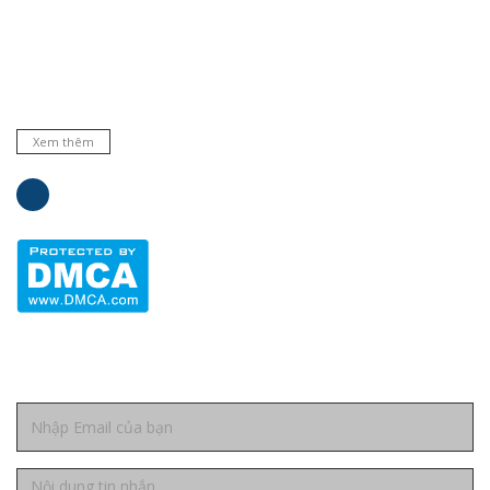
Chuyên cung cấp thiết bị, máy móc, dụng cụ, hóa chất trong
phòng thí nghiệm, bệnh viện và trường học ... Đại lý phân phối
nhiều hãng nổi tiếng hàng đầu trên thế giới. Cam kết hàng
chất lượng và dịch vụ uy tín.
Xem thêm
Liên hệ