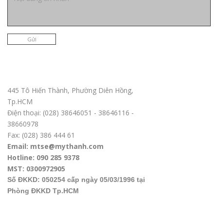
Gửi
Trụ sở chính TPHCM
445 Tô Hiến Thành, Phường Diên Hồng,
Tp.HCM
Điện thoại: (028) 38646051 - 38646116 -
38660978
Fax: (028) 386 444 61
Email: mtse@mythanh.com
Hotline: 090 285 9378
MST: 0300972905
Số ĐKKD: 050254 cấp ngày 05/03/1996 tại
Phòng ĐKKD Tp.HCM