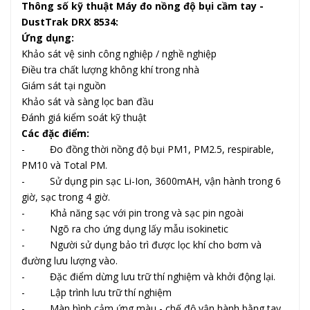
Thông số kỹ thuật Máy đo nồng độ bụi cầm tay -
DustTrak DRX 8534:
Ứng dụng:
Khảo sát vệ sinh công nghiệp / nghề nghiệp
Điều tra chất lượng không khí trong nhà
Giám sát tại nguồn
Khảo sát và sàng lọc ban đầu
Đánh giá kiểm soát kỹ thuật
Các đặc điểm:
- Đo đồng thời nồng độ bụi PM1, PM2.5, respirable,
PM10 và Total PM.
- Sử dụng pin sạc Li-Ion, 3600mAH, vận hành trong 6
giờ, sạc trong 4 giờ.
- Khả năng sạc với pin trong và sạc pin ngoài
- Ngõ ra cho ứng dụng lấy mẫu isokinetic
- Người sử dụng bảo trì được lọc khí cho bơm và
đường lưu lượng vào.
- Đặc điểm dừng lưu trữ thí nghiệm và khởi động lại.
- Lập trình lưu trữ thí nghiệm
- Màn hình cảm ứng màu - chế độ vận hành bằng tay