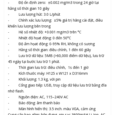
- Độ ổn định zero: ±0.002 mg/m3 trong 24 giờ tại
hằng số thời gian 10 giây
- Lưu lượng hút: 3.0 L/phút
- Chính xác lưu lượng: ±5% giá trị hãng cài đặt, điều
khiển lưu lượng bên trong
- Hệ số nhiệt độ: +0.001 mg/m3 trên °C
- Nhiệt độ họat động: 0 đến 50°C
- Độ ẩm họat động: 0-95% RH, không có sương
- Hằng số thời gian: điều chỉnh, 1 đến 60 giây
- Lưu trữ dữ liệu: 5MB (>60,000 điểm dữ liệu), lưu trữ
45 ngày tại bước lưu trữ 1 phút.
- Thời gian lưu trữ: điều chỉnh, 1s đến 1 giờ
- Kích thước máy: H125 x W121 x D316mm
- Khối lượng: 1.3 kg, với pin
- Cổng giao tiếp: USB, truy cập dữ liệu lưu trữ bằng đĩa
nhớ flash.
- Nguồn điện: AC, 115–240V AC
- Báo động: âm thanh báo
- Màn hình hiển thị: 3.5 inch. màu VGA, cảm ứng
Cung cấp bao gồm: hộp đựng, pin sạc 3600mAH Li-Ion, AC