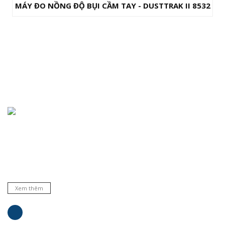
MÁY ĐO NỒNG ĐỘ BỤI CẦM TAY - DUSTTRAK II 8532
Chuyên cung cấp thiết bị, máy móc, dụng cụ, hóa chất trong
phòng thí nghiệm, bệnh viện và trường học ... Đại lý phân phối
nhiều hãng nổi tiếng hàng đầu trên thế giới. Cam kết hàng
chất lượng và dịch vụ uy tín.
Xem thêm