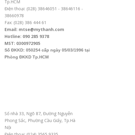
Tp.HCM
Điện thoại: (028) 38646051 - 38646116 -
38660978
Fax: (028) 386 444 61
Email: mtse@mythanh.com
Hotline: 090 285 9378
MST: 0300972905
Số ĐKKD: 050254 cấp ngày 05/03/1996 tại
Phòng ĐKKD Tp.HCM
Văn phòng ĐD tại Hà Nội
Số nhà 33, Ngõ 87, Đường Nguyễn
Phong Sắc, Phường Cầu Giấy, Tp.Hà
Nội
Điện thoại: (024) 3565 9335