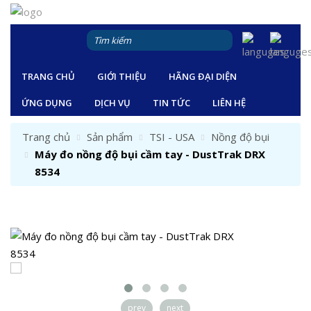
TRANG CHỦ
GIỚI THIỆU
HÃNG ĐẠI DIỆN
ỨNG DỤNG
DỊCH VỤ
TIN TỨC
LIÊN HỆ
Trang chủ
Sản phẩm
TSI - USA
Nồng độ bụi
Máy đo nồng độ bụi cầm tay - DustTrak DRX
8534
prev
next