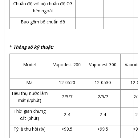
Chuẩn độ với bộ chuẩn độ CG
bên ngoài
Bao gồm bộ chuẩn độ
*
Thông số kỹ thuật
:
Model
Vapodest 200
Vapodest 300
Vapod
Mã
12-0520
12-0530
12-
Tiêu thụ nước làm
2/5/7
2/5/7
2/
mát (l/phút)
Thời gian chưng
2-4
2-4
2
cất (phút)
Tỷ lệ thu hồi (%)
>99.5
>99.5
>9