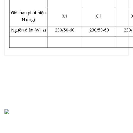
Giới hạn phát hiện
0.1
0.1
0
N (mg)
Nguồn điện (V/Hz)
230/50-60
230/50-60
230/
Chuyên cung cấp thiết bị, máy móc, dụng cụ, hóa chất trong
phòng thí nghiệm, bệnh viện và trường học ... Đại lý phân phối