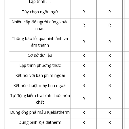
Lập trình …..
Tùy chọn ngôn ngữ
R
R
Nhiều cấp độ người dùng khác
R
R
nhau
Thông báo lỗi qua hình ảnh và
R
R
âm thanh
Cơ sở dữ liệu
R
R
Lập trình phương thức
R
R
Kết nối với bàn phím ngoài
R
R
Kết nối chuột máy tính ngoài
R
R
Tự động kiểm tra bình chứa hóa
R
R
chất
Dùng ống phá mẫu Kjeldatherm
R
R
Dùng bình Kjeldatherm
R
R