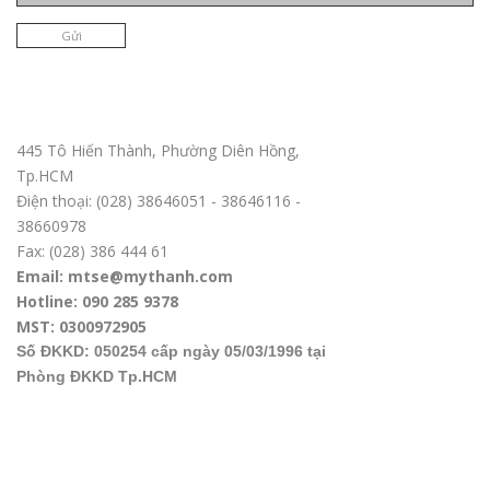
Gửi
Trụ sở chính TPHCM
445 Tô Hiến Thành, Phường Diên Hồng,
Tp.HCM
Điện thoại: (028) 38646051 - 38646116 -
38660978
Fax: (028) 386 444 61
Email: mtse@mythanh.com
Hotline: 090 285 9378
MST: 0300972905
Số ĐKKD: 050254 cấp ngày 05/03/1996 tại
Phòng ĐKKD Tp.HCM