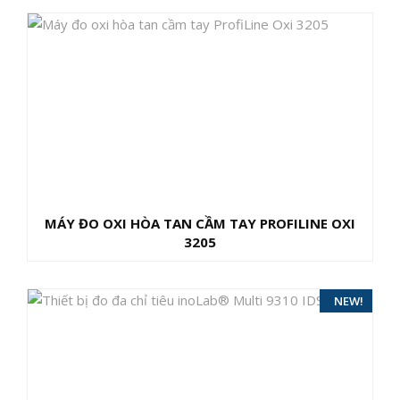
MÁY ĐO OXI HÒA TAN CẦM TAY PROFILINE OXI
3205
HOT!
NEW!