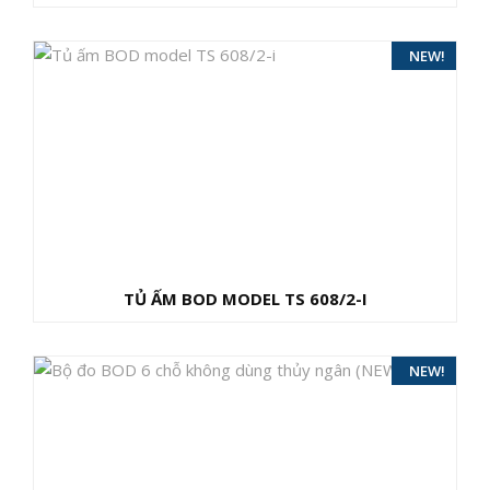
NEW!
TỦ ẤM BOD MODEL TS 608/2-I
HOT!
NEW!