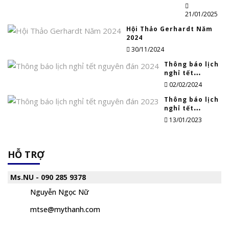
nghỉ tết
nguyên
21/01/2025
đán Ất Tỵ
Hội Thảo Gerhardt Năm
2025
2024
30/11/2024
Thông báo lịch
nghỉ tết
nguyên đán
02/02/2024
2024
Thông báo lịch
nghỉ tết
nguyên đán
13/01/2023
2023
HỖ TRỢ
Ms.NU - 090 285 9378
Nguyễn Ngọc Nữ
mtse@mythanh.com