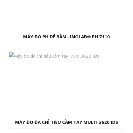
MÁY ĐO PH ĐỂ BÀN - INOLAB® PH 7110
MÁY ĐO ĐA CHỈ TIÊU CẦM TAY MULTI 3620 IDS