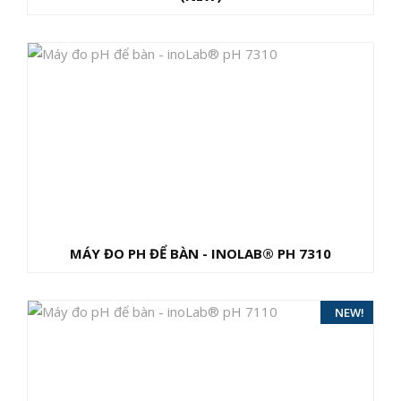
MÁY ĐO PH ĐỂ BÀN - INOLAB® PH 7310
HOT!
NEW!