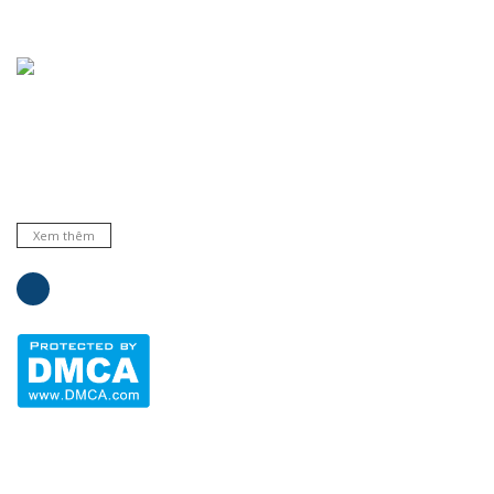
Chuyên cung cấp thiết bị, máy móc, dụng cụ, hóa chất trong
phòng thí nghiệm, bệnh viện và trường học ... Đại lý phân phối
nhiều hãng nổi tiếng hàng đầu trên thế giới. Cam kết hàng
chất lượng và dịch vụ uy tín.
Xem thêm
Liên hệ