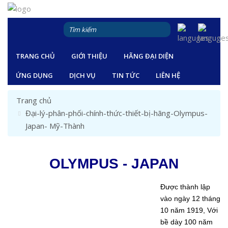
TRANG CHỦ
GIỚI THIỆU
HÃNG ĐẠI DIỆN
ỨNG DỤNG
DỊCH VỤ
TIN TỨC
LIÊN HỆ
Trang chủ
Đại-lý-phân-phối-chính-thức-thiết-bị-hãng-Olympus-
Japan- Mỹ-Thành
OLYMPUS - JAPAN
Được thành lập
vào ngày 12 tháng
10 năm 1919, Với
bề dày 100 năm