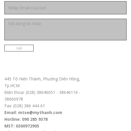
Gửi
Trụ sở chính TPHCM
445 Tô Hiến Thành, Phường Diên Hồng,
Tp.HCM
Điện thoại: (028) 38646051 - 38646116 -
38660978
Fax: (028) 386 444 61
Email: mtse@mythanh.com
Hotline: 090 285 9378
MST: 0300972905