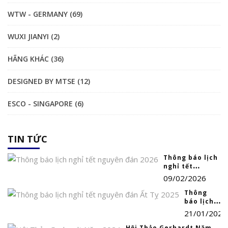
WTW - GERMANY (69)
WUXI JIANYI (2)
HÃNG KHÁC (36)
DESIGNED BY MTSE (12)
ESCO - SINGAPORE (6)
TIN TỨC
Thông báo lịch
nghỉ tết
nguyên đán
09/02/2026
2026
Thông
báo lịch
nghỉ tết
21/01/2025
nguyên
đán Ất Tỵ
Hội Thảo Gerhardt Năm