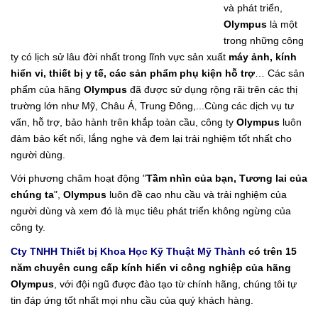
và phát triển,
Olympus
là một
trong những công
ty có lịch sử lâu đời nhất trong lĩnh vực sản xuất
máy ảnh, kính
hiển vi, thiết bị y tế, các sản phẩm phụ kiện hỗ trợ
… Các sản
phẩm của hãng
Olympus
đã được sử dụng rộng rãi trên các thị
trường lớn như Mỹ, Châu Á, Trung Đông,...Cùng các dịch vụ tư
vấn, hỗ trợ, bảo hành trên khắp toàn cầu, công ty
Olympus
luôn
đảm bảo kết nối, lắng nghe và đem lại trải nghiệm tốt nhất cho
người dùng.
Với phương châm hoạt động "
Tầm nhìn của bạn, Tương lai của
chúng ta
",
Olympus
luôn đề cao nhu cầu và trải nghiệm của
người dùng và xem đó là mục tiêu phát triển không ngừng của
công ty.
Cty TNHH Thiết bị Khoa Học Kỹ Thuật Mỹ Thành
có trên 15
năm chuyên cung cấp kính hiển vi công nghiệp của hãng
Olympus
, với đội ngũ được đào tạo từ chính hãng, chúng tôi tự
tin đáp ứng tốt nhất mọi nhu cầu của quý khách hàng.