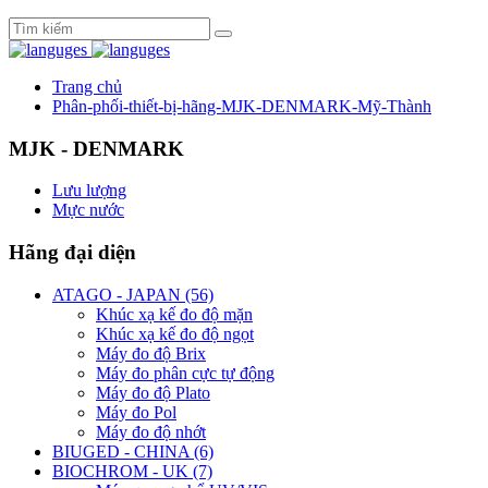
Trang chủ
Phân-phối-thiết-bị-hãng-MJK-DENMARK-Mỹ-Thành
MJK - DENMARK
Lưu lượng
Mực nước
Hãng đại diện
ATAGO - JAPAN (56)
Khúc xạ kế đo độ mặn
Khúc xạ kế đo độ ngọt
Máy đo độ Brix
Máy đo phân cực tự động
Máy đo độ Plato
Máy đo Pol
Máy đo độ nhớt
BIUGED - CHINA (6)
BIOCHROM - UK (7)