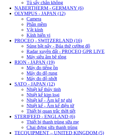
Tủ sấy chân không
NABERTHERM - GERMANY (6)
OLYMPUS - JAPAN (12)
Camera
Phần mềm
Vật kính
Kính hiển vi
PROCEQ - SWITZERLAND (16)
Súng bật nẩy - Búa thử cường độ
Radar xuyên đất - PROCEQ GPR LIVE
Máy siêu âm bê tông
RION - JAPAN (19)
Máy đo tiếng ồn
Máy đo độ rung
Máy đo độ nhớt
SATO - JAPAN (12)
Nhiệt kế thủy tinh
Nhiệt kế kim loại
Nhiệt kế - Ẩm kế tự ghi
Nhiệt kế - Ẩm kế điện tử
Thiết bị quan trắc thời tiết
STERIFEED - ENGLAND (6)
Thiết bị thanh trùng sữa mẹ
Chai đựng sữa thanh trùng
TECQUIPMENT – UNITED KINGDOM (5)