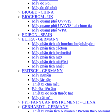
Máy đo Pol
Máy đo độ nhớt
BIUGED - CHINA
BIOCHROM - UK
Máy quang phổ UV/VIS
Máy quang phổ UV/VIS hai chùm tia
Máy quang phổ WPA
EDIBON - SPAIN
ELTRA - GERMANY
Máy phân tích cácbon/lưu huỳnh/hydro
Máy phân tích cácbon
Máy phân tích hydro/ôxi
Máy phân tích nitơ
Máy phân tích nitơ/ôxi
Máy phân tích nhiệt
FRITSCH - GERMANY
Máy nghiền
Máy lắc rây
Thiết bị chia mẫu
Bể rữa siêu âm
Thiết bị đo kích thước hạt
Máy cắt mẫu
FYI (FANYUAN INSTRUMENT) - CHINA
GERHARDT - GERMANY
Thiết bị phân tích Nitrogen / Protein theo phương