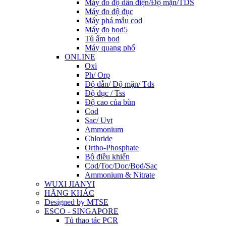
Máy đo độ dẫn điện/Độ mặn/TDS
Máy đo độ đục
Máy phá mẫu cod
Máy đo bod5
Tủ ấm bod
Máy quang phổ
ONLINE
Oxi
Ph/ Orp
Độ dẫn/ Độ mặn/ Tds
Độ đục / Tss
Độ cao của bùn
Cod
Sac/ Uvt
Ammonium
Chloride
Ortho-Phosphate
Bộ điều khiển
Cod/Toc/Doc/Bod/Sac
Ammonium & Nitrate
WUXI JIANYI
HÃNG KHÁC
Designed by MTSE
ESCO - SINGAPORE
Tủ thao tác PCR