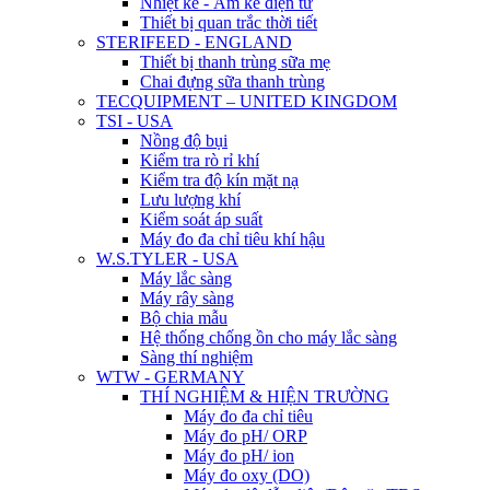
Nhiệt kế - Ẩm kế điện tử
Thiết bị quan trắc thời tiết
STERIFEED - ENGLAND
Thiết bị thanh trùng sữa mẹ
Chai đựng sữa thanh trùng
TECQUIPMENT – UNITED KINGDOM
TSI - USA
Nồng độ bụi
Kiểm tra rò rỉ khí
Kiểm tra độ kín mặt nạ
Lưu lượng khí
Kiểm soát áp suất
Máy đo đa chỉ tiêu khí hậu
W.S.TYLER - USA
Máy lắc sàng
Máy rây sàng
Bộ chia mẫu
Hệ thống chống ồn cho máy lắc sàng
Sàng thí nghiệm
WTW - GERMANY
THÍ NGHIỆM & HIỆN TRƯỜNG
Máy đo đa chỉ tiêu
Máy đo pH/ ORP
Máy đo pH/ ion
Máy đo oxy (DO)