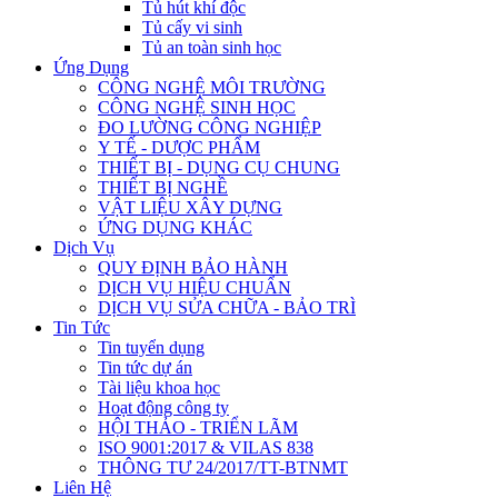
Tủ hút khí độc
Tủ cấy vi sinh
Tủ an toàn sinh học
Ứng Dụng
CÔNG NGHỆ MÔI TRƯỜNG
CÔNG NGHỆ SINH HỌC
ĐO LƯỜNG CÔNG NGHIỆP
Y TẾ - DƯỢC PHẨM
THIẾT BỊ - DỤNG CỤ CHUNG
THIẾT BỊ NGHỀ
VẬT LIỆU XÂY DỰNG
ỨNG DỤNG KHÁC
Dịch Vụ
QUY ĐỊNH BẢO HÀNH
DỊCH VỤ HIỆU CHUẨN
DỊCH VỤ SỬA CHỮA - BẢO TRÌ
Tin Tức
Tin tuyển dụng
Tin tức dự án
Tài liệu khoa học
Hoạt động công ty
HỘI THẢO - TRIỂN LÃM
ISO 9001:2017 & VILAS 838
THÔNG TƯ 24/2017/TT-BTNMT
Liên Hệ