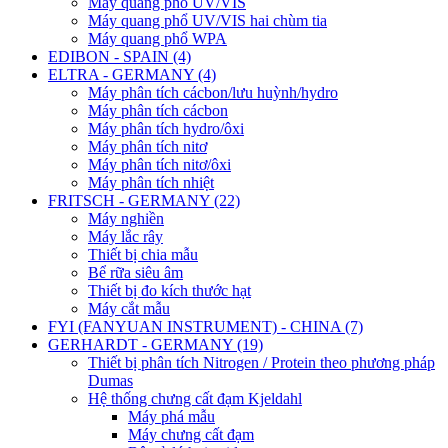
Máy quang phổ UV/VIS
Máy quang phổ UV/VIS hai chùm tia
Máy quang phổ WPA
EDIBON - SPAIN (4)
ELTRA - GERMANY (4)
Máy phân tích cácbon/lưu huỳnh/hydro
Máy phân tích cácbon
Máy phân tích hydro/ôxi
Máy phân tích nitơ
Máy phân tích nitơ/ôxi
Máy phân tích nhiệt
FRITSCH - GERMANY (22)
Máy nghiền
Máy lắc rây
Thiết bị chia mẫu
Bể rữa siêu âm
Thiết bị đo kích thước hạt
Máy cắt mẫu
FYI (FANYUAN INSTRUMENT) - CHINA (7)
GERHARDT - GERMANY (19)
Thiết bị phân tích Nitrogen / Protein theo phương pháp
Dumas
Hệ thống chưng cất đạm Kjeldahl
Máy phá mẫu
Máy chưng cất đạm