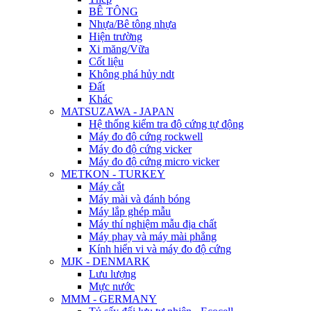
BÊ TÔNG
Nhựa/Bê tông nhựa
Hiện trường
Xi măng/Vữa
Cốt liệu
Không phá hủy ndt
Đất
Khác
MATSUZAWA - JAPAN
Hệ thống kiểm tra độ cứng tự động
Máy đo độ cứng rockwell
Máy đo độ cứng vicker
Máy đo độ cứng micro vicker
METKON - TURKEY
Máy cắt
Máy mài và đánh bóng
Máy lắp ghép mẫu
Máy thí nghiệm mẫu địa chất
Máy phay và máy mài phẳng
Kính hiển vi và máy đo độ cứng
MJK - DENMARK
Lưu lượng
Mực nước
MMM - GERMANY