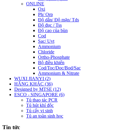
ONLINE
Oxi
Ph/ Orp
Độ dẫn/ Độ mặn/ Tds
Độ đục / Tss
Độ cao của bùn
Cod
Sac/ Uvt
Ammonium
Chloride
Ortho-Phosphate
Bộ điều khiển
Cod/Toc/Doc/Bod/Sac
Ammonium & Nitrate
WUXI JIANYI (2)
HÃNG KHÁC (36)
Designed by MTSE (12)
ESCO - SINGAPORE (6)
Tủ thao tác PCR
Tủ hút khí độc
Tủ cấy vi sinh
Tủ an toàn sinh học
Tin tức