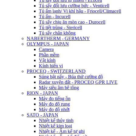
Tủ sấy đối lưu tự nhiên - Ecocell
Tủ sấy đối lưu cưỡng bức - Venticell
Tủ ấm lạnh/ Vi khí hậu - Friocell/Climacell
Tủ ấm - Incucell
Tủ sấy chịu ăn mòn cao - Durocell
Tủ tiệt trùng - Stericell
Tủ sấy chân không
NABERTHERM - GERMANY
OLYMPUS - JAPAN
Camera
Phần mềm
Vật kính
Kính hiển vi
PROCEQ - SWITZERLAND
Súng bật nẩy - Búa thử cường độ
Radar xuyên đất - PROCEQ GPR LIVE
Máy siêu âm bê tông
RION - JAPAN
Máy đo tiếng ồn
Máy đo độ rung
Máy đo độ nhớt
SATO - JAPAN
Nhiệt kế thủy tinh
Nhiệt kế kim loại
Nhiệt kế - Ẩm kế tự ghi