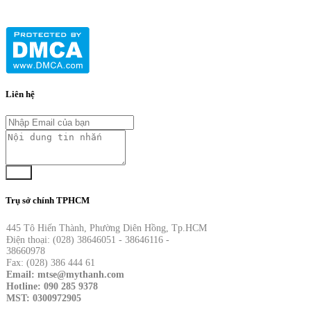
Liên hệ
Gửi
Trụ sở chính TPHCM
445 Tô Hiến Thành, Phường Diên Hồng, Tp.HCM
Điện thoại: (028) 38646051 - 38646116 -
38660978
Fax: (028) 386 444 61
Email: mtse@mythanh.com
Hotline: 090 285 9378
MST: 0300972905