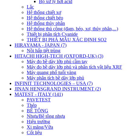
Bộ xử lý hơi acid
Lắc
Hệ thống chiết xơ
Hệ thống chiết béo
Hệ thống thủy phân
Hệ thống thủ công (đạm, béo, xơ, thủy phân,...)
Thiết bị phân tích Cyanide
THIẾT BỊ PHÁ MẪU XÁC ĐỊNH SO2
HIRAYAMA - JAPAN (7)
Nồi hấp tiệt trùng
HITACHI HIGH-TECH (OXFORD-UK) (3)
Máy đo bề dày lớp phủ cầm tay
Máy đo bề dày lớp phủ và phân tích vật liệu XRF
Máy quang phổ tuổi vàng
Máy phân tích bề dày lớp phủ
INFINIT TECHNOLOGIES – USA (7)
JINAN HENSGRAND INSTRUMENT (2)
MATEST - ITALY (141)
PAVETEST
Thép
BÊ TÔNG
Nhựa/Bê tông nhựa
Hiện trường
Xi măng/Vữa
Cốt liệu