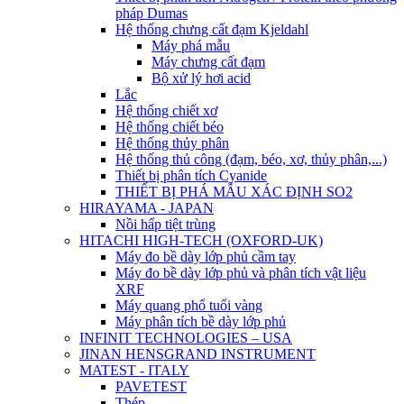
pháp Dumas
Hệ thống chưng cất đạm Kjeldahl
Máy phá mẫu
Máy chưng cất đạm
Bộ xử lý hơi acid
Lắc
Hệ thống chiết xơ
Hệ thống chiết béo
Hệ thống thủy phân
Hệ thống thủ công (đạm, béo, xơ, thủy phân,...)
Thiết bị phân tích Cyanide
THIẾT BỊ PHÁ MẪU XÁC ĐỊNH SO2
HIRAYAMA - JAPAN
Nồi hấp tiệt trùng
HITACHI HIGH-TECH (OXFORD-UK)
Máy đo bề dày lớp phủ cầm tay
Máy đo bề dày lớp phủ và phân tích vật liệu
XRF
Máy quang phổ tuổi vàng
Máy phân tích bề dày lớp phủ
INFINIT TECHNOLOGIES – USA
JINAN HENSGRAND INSTRUMENT
MATEST - ITALY
PAVETEST
Thép