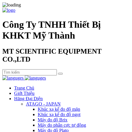
Công Ty TNHH Thiết Bị
KHKT Mỹ Thành
MT SCIENTIFIC EQUIPMENT
CO.,LTD
Trang Chủ
Giới Thiệu
Hãng Đại Diện
ATAGO - JAPAN
Khúc xạ kế đo độ mặn
Khúc xạ kế đo độ ngọt
Máy đo độ Brix
Máy đo phân cực tự động
Máy đo độ Plato