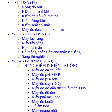
TSI - USA (17)
Nồng độ bụi
Kiểm tra rò rỉ khí
Kiểm tra độ kín mặt nạ
Lưu lượng khí
Kiểm soát áp suất
Máy đo đa chỉ tiêu khí hậu
W.S.TYLER - USA (3)
Máy lắc sàng
Máy rây sàng
Bộ chia mẫu
Hệ thống chống ồn cho máy lắc sàng
Sàng thí nghiệm
WTW - GERMANY (69)
THÍ NGHIỆM & HIỆN TRƯỜNG
Máy đo đa chỉ tiêu
Máy đo pH/ ORP
Máy đo pH/ ion
Máy đo oxy (DO)
Máy đo độ dẫn điện/Độ mặn/TDS
Máy đo độ đục
Máy phá mẫu cod
Máy đo bod5
Tủ ấm bod
Máy quang phổ