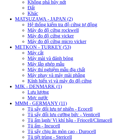
Không phá hủy ndt
Đất
Khác
MATSUZAWA - JAPAN (2)
Hệ thống kiểm tra độ cứng tự động
Máy đo độ cứng rockwell
Máy đo độ cứng vicker
Máy đo độ cứng micro vicker
METKON - TURKEY (53)
Máy cắt
Máy mài và đánh bóng
Máy lắp ghép mẫu
Máy thí nghiệm mẫu địa chất
Máy phay và máy mài phẳng
Kính hiển vi và máy đo độ cứng
MJK - DENMARK (1)
Lưu lượng
Mực nước
MMM - GERMANY (11)
Tủ sấy đối lưu tự nhiên - Ecocell
Tủ sấy đối lưu cưỡng bức - Venticell
Tủ ấm lạnh/ Vi khí hậu - Friocell/Climacell
Tủ ấm - Incucell
Tủ sấy chịu ăn mòn cao - Durocell
Tủ tiệt trùng - Stericell