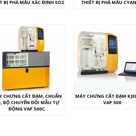
T BỊ PHÁ MẪU XÁC ĐỊNH SO2
THIẾT BỊ PHÁ MẪU CYAN
Y CHƯNG CẤT ĐẠM, CHUẨN
MÁY CHƯNG CẤT ĐẠM KJE
, BỘ CHUYỂN ĐỔI MẪU TỰ
VAP 500
ĐỘNG VAP 500C