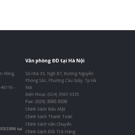
Văn phòng ĐD tại Hà Nội
n Hồng,
Số nhà 33, Ngõ 87, Đường Nguyễn
Phong Sắc, Phường Cầu Giấy, Tp.Hà
8646116 -
Nội
Điện thoại: (024) 3565 9335
Fax: (024) 3565 9336
Chính Sách Bảo Mật
Chính Sách Thanh Toán
Chính Sách Vận Chuyển
03/1996 tại
Chính Sách Đổi Trả Hàng