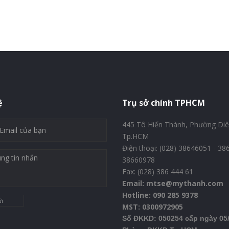
ệ
Trụ sở chính TPHCM
445 Tô Hiến Thành, Phường Diê
Tp.HCM
Điện thoại: (028) 38646051 - 3
38660978
Fax: (028) 386 444 61
Email: mtse@mythanh.com
Hotline: 090 285 9378
i
MST: 0300972905
Số ĐKKD: 050254 cấp ngày 05/