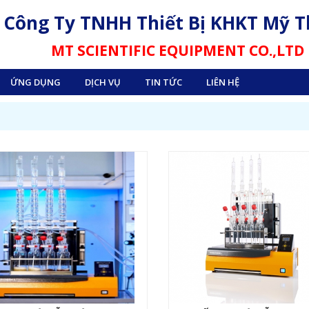
Công Ty TNHH Thiết Bị KHKT Mỹ 
MT SCIENTIFIC EQUIPMENT CO.,LTD
ỨNG DỤNG
DỊCH VỤ
TIN TỨC
LIÊN HỆ