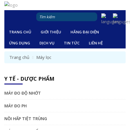
TRANG CHỦ
GIỚI THIỆU
HÃNG ĐẠI DIỆN
ỨNG DỤNG
DỊCH VỤ
TIN TỨC
LIÊN HỆ
Trang chủ
Máy lọc
Y TẾ - DƯỢC PHẨM
MÁY ĐO ĐỘ NHỚT
MÁY ĐO PH
NỒI HẤP TIỆT TRÙNG