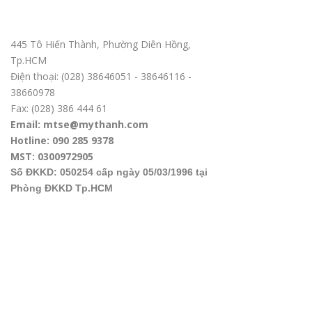
Trụ sở chính TPHCM
445 Tô Hiến Thành, Phường Diên Hồng,
Tp.HCM
Điện thoại: (028) 38646051 - 38646116 -
38660978
Fax: (028) 386 444 61
Email: mtse@mythanh.com
Hotline: 090 285 9378
MST: 0300972905
Số ĐKKD: 050254 cấp ngày 05/03/1996 tại
Phòng ĐKKD Tp.HCM
Văn phòng ĐD tại Hà Nội