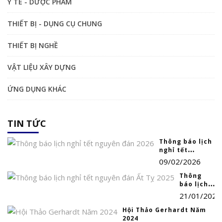
Y TẾ - DƯỢC PHẨM
THIẾT BỊ - DỤNG CỤ CHUNG
THIẾT BỊ NGHỀ
VẬT LIỆU XÂY DỰNG
ỨNG DỤNG KHÁC
TIN TỨC
Thông báo lịch
nghỉ tết
nguyên đán
09/02/2026
2026
Thông
báo lịch
nghỉ tết
21/01/2025
nguyên
đán Ất Tỵ
Hội Thảo Gerhardt Năm
2025
2024