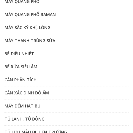
MÁY QUANG PHỔ
MÁY QUANG PHỔ RAMAN
MÁY SẮC KÝ KHÍ, LỎNG
MÁY THANH TRÙNG SỮA
BỂ ĐIỀU NHIỆT
BỂ RỬA SIÊU ÂM
CÂN PHÂN TÍCH
CÂN XÁC ĐỊNH ĐỘ ẨM
MÁY ĐẾM HẠT BỤI
TỦ LẠNH, TỦ ĐÔNG
TỦ LƯU MẪU ĐI HIỆN TRƯỜNG