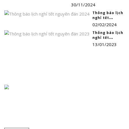
30/11/2024
Thông báo lịch
nghỉ tết
nguyên đán
02/02/2024
2024
Thông báo lịch
nghỉ tết
nguyên đán
13/01/2023
2023
Chuyên cung cấp thiết bị, máy móc, dụng cụ, hóa chất trong
phòng thí nghiệm, bệnh viện và trường học ... Đại lý phân phối
nhiều hãng nổi tiếng hàng đầu trên thế giới. Cam kết hàng
chất lượng và dịch vụ uy tín.