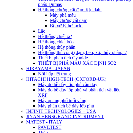
pháp Dumas
Hệ thống chưng cất đạm Kjeldahl
Máy phá mẫu
Máy chưng cất đạm
Bộ xử lý hơi acid
Lắc
Hệ thống chiết xơ
Hệ thống chiết béo
Hệ thống thủy phân
Hệ thống thủ công (đạm, béo, xơ, thủy phân,...)
Thiết bị phân tích Cyanide
THIẾT BỊ PHÁ MẪU XÁC ĐỊNH SO2
HIRAYAMA - JAPAN
Nồi hấp tiệt trùng
HITACHI HIGH-TECH (OXFORD-UK)
Máy đo bề dày lớp phủ cầm tay
Máy đo bề dày lớp phủ và phân tích vật liệu
XRF
Máy quang phổ tuổi vàng
Máy phân tích bề dày lớp phủ
INFINIT TECHNOLOGIES – USA
JINAN HENSGRAND INSTRUMENT
MATEST - ITALY
PAVETEST
Thép