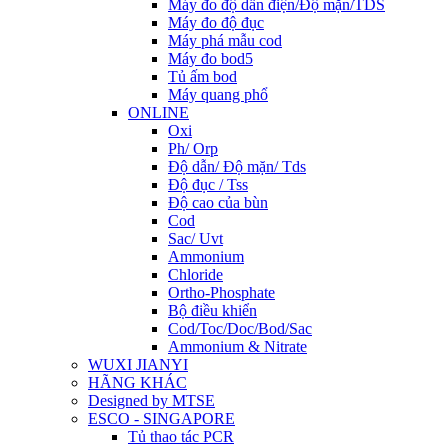
Máy đo độ dẫn điện/Độ mặn/TDS
Máy đo độ đục
Máy phá mẫu cod
Máy đo bod5
Tủ ấm bod
Máy quang phổ
ONLINE
Oxi
Ph/ Orp
Độ dẫn/ Độ mặn/ Tds
Độ đục / Tss
Độ cao của bùn
Cod
Sac/ Uvt
Ammonium
Chloride
Ortho-Phosphate
Bộ điều khiển
Cod/Toc/Doc/Bod/Sac
Ammonium & Nitrate
WUXI JIANYI
HÃNG KHÁC
Designed by MTSE
ESCO - SINGAPORE
Tủ thao tác PCR