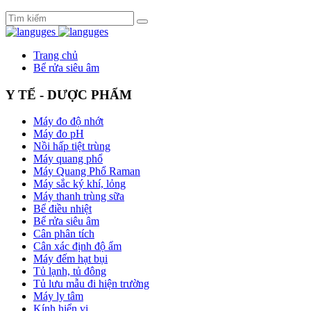
Trang chủ
Bể rửa siêu âm
Y TẾ - DƯỢC PHẨM
Máy đo độ nhớt
Máy đo pH
Nồi hấp tiệt trùng
Máy quang phổ
Máy Quang Phổ Raman
Máy sắc ký khí, lỏng
Máy thanh trùng sữa
Bể điều nhiệt
Bể rửa siêu âm
Cân phân tích
Cân xác định độ ẩm
Máy đếm hạt bụi
Tủ lạnh, tủ đông
Tủ lưu mẫu đi hiện trường
Máy ly tâm
Kính hiển vi