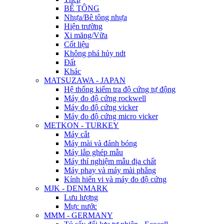
BÊ TÔNG
Nhựa/Bê tông nhựa
Hiện trường
Xi măng/Vữa
Cốt liệu
Không phá hủy ndt
Đất
Khác
MATSUZAWA - JAPAN
Hệ thống kiểm tra độ cứng tự động
Máy đo độ cứng rockwell
Máy đo độ cứng vicker
Máy đo độ cứng micro vicker
METKON - TURKEY
Máy cắt
Máy mài và đánh bóng
Máy lắp ghép mẫu
Máy thí nghiệm mẫu địa chất
Máy phay và máy mài phẳng
Kính hiển vi và máy đo độ cứng
MJK - DENMARK
Lưu lượng
Mực nước
MMM - GERMANY