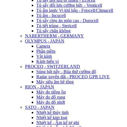
Tủ sấy đối lưu tự nhiên - Ecocell
Tủ sấy đối lưu cưỡng bức - Venticell
Tủ ấm lạnh/ Vi khí hậu - Friocell/Climacell
Tủ ấm - Incucell
Tủ sấy chịu ăn mòn cao - Durocell
Tủ tiệt trùng - Stericell
Tủ sấy chân không
NABERTHERM - GERMANY
OLYMPUS - JAPAN
Camera
Phần mềm
Vật kính
Kính hiển vi
PROCEQ - SWITZERLAND
Súng bật nẩy - Búa thử cường độ
Radar xuyên đất - PROCEQ GPR LIVE
Máy siêu âm bê tông
RION - JAPAN
Máy đo tiếng ồn
Máy đo độ rung
Máy đo độ nhớt
SATO - JAPAN
Nhiệt kế thủy tinh
Nhiệt kế kim loại
Nhiệt kế - Ẩm kế tự ghi