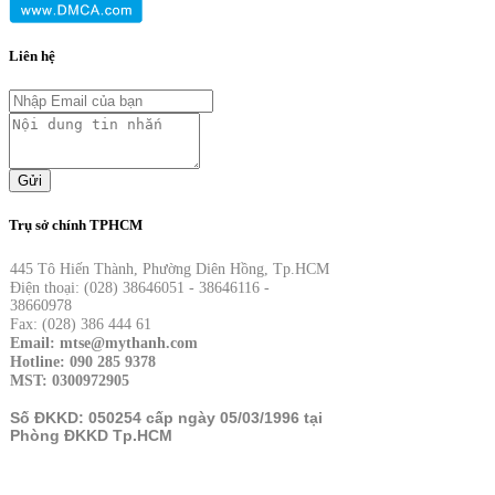
Liên hệ
Gửi
Trụ sở chính TPHCM
445 Tô Hiến Thành, Phường Diên Hồng, Tp.HCM
Điện thoại: (028) 38646051 - 38646116 -
38660978
Fax: (028) 386 444 61
Email: mtse@mythanh.com
Hotline: 090 285 9378
MST: 0300972905
Số ĐKKD: 050254 cấp ngày 05/03/1996 tại
Phòng ĐKKD Tp.HCM