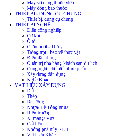
Máy vô nang thuốc viên
Máy đóng bao thuốc
THIẾT BỊ - DỤNG CỤ CHUNG
Thiết bị, dụng cụ chung
THIẾT BỊ NGHỀ
Điện công nghiệp
Cơ khí
Ô tô
Chăn nuôi - Thú y
Trồng trọt - bảo vệ thực vật
Điện dân dụng
Quản trị nhà hàng-khách sạn-du lịch
Công nghệ chế biến thực phẩm
Xây dựng dân dụng
Nghề Khác
VẬT LIỆU XÂY DỰNG
Đất
Thép
Bê Tông
Nhựa/ Bê Tông nhựa
Hiện trường
Xi măng/ Vữa
Cốt liệu
Không phá hủy NDT
Vật Liệu Khác