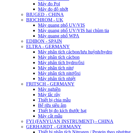
Máy đo Pol
Máy đo độ nhớt
BIUGED - CHINA
BIOCHROM - UK
Máy quang phổ UV/VIS
Máy quang phổ UV/VIS hai chùm tia
Máy quang phổ WPA
EDIBON - SPAIN
ELTRA - GERMANY
Máy phân tích cácbon/lưu huỳnh/hydro
Máy phân tích cácbon
Máy phân tích hydro/ôxi
Máy phân tích nitơ
Máy phân tích nitơ/ôxi
Máy phân tích nhiệt
FRITSCH - GERMANY
Máy nghiền
Máy lắc rây
Thiết bị chia mẫu
Bể rữa siêu âm
Thiết bị đo kích thước hạt
Máy cắt mẫu
FYI (FANYUAN INSTRUMENT) - CHINA
GERHARDT - GERMANY
Thiết bị phân tích Nitrogen / Protein theo phương