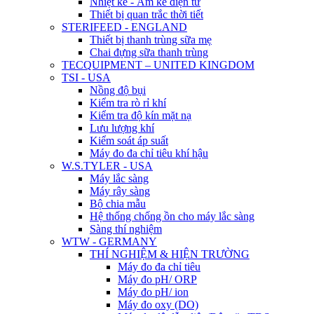
Nhiệt kế - Ẩm kế điện tử
Thiết bị quan trắc thời tiết
STERIFEED - ENGLAND
Thiết bị thanh trùng sữa mẹ
Chai đựng sữa thanh trùng
TECQUIPMENT – UNITED KINGDOM
TSI - USA
Nồng độ bụi
Kiểm tra rò rỉ khí
Kiểm tra độ kín mặt nạ
Lưu lượng khí
Kiểm soát áp suất
Máy đo đa chỉ tiêu khí hậu
W.S.TYLER - USA
Máy lắc sàng
Máy rây sàng
Bộ chia mẫu
Hệ thống chống ồn cho máy lắc sàng
Sàng thí nghiệm
WTW - GERMANY
THÍ NGHIỆM & HIỆN TRƯỜNG
Máy đo đa chỉ tiêu
Máy đo pH/ ORP
Máy đo pH/ ion
Máy đo oxy (DO)