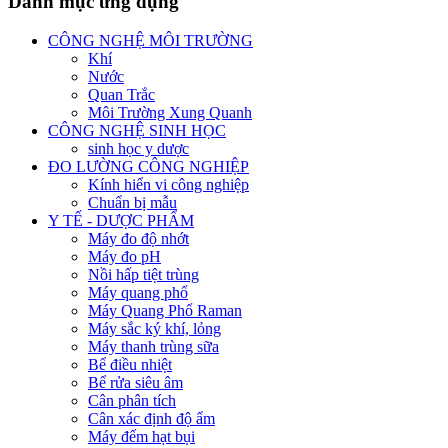
Danh mục ứng dụng
CÔNG NGHỆ MÔI TRƯỜNG
Khí
Nước
Quan Trắc
Môi Trường Xung Quanh
CÔNG NGHỆ SINH HỌC
sinh học y dược
ĐO LƯỜNG CÔNG NGHIỆP
Kính hiển vi công nghiệp
Chuẩn bị mẫu
Y TẾ - DƯỢC PHẨM
Máy đo độ nhớt
Máy đo pH
Nồi hấp tiệt trùng
Máy quang phổ
Máy Quang Phổ Raman
Máy sắc ký khí, lỏng
Máy thanh trùng sữa
Bể điều nhiệt
Bể rửa siêu âm
Cân phân tích
Cân xác định độ ẩm
Máy đếm hạt bụi