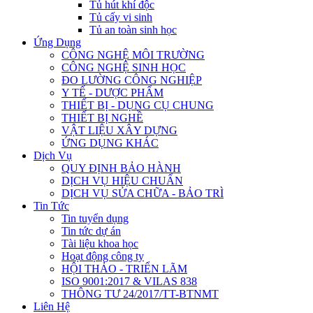
Tủ hút khí độc
Tủ cấy vi sinh
Tủ an toàn sinh học
Ứng Dụng
CÔNG NGHỆ MÔI TRƯỜNG
CÔNG NGHỆ SINH HỌC
ĐO LƯỜNG CÔNG NGHIỆP
Y TẾ - DƯỢC PHẨM
THIẾT BỊ - DỤNG CỤ CHUNG
THIẾT BỊ NGHỀ
VẬT LIỆU XÂY DỰNG
ỨNG DỤNG KHÁC
Dịch Vụ
QUY ĐỊNH BẢO HÀNH
DỊCH VỤ HIỆU CHUẨN
DỊCH VỤ SỬA CHỮA - BẢO TRÌ
Tin Tức
Tin tuyển dụng
Tin tức dự án
Tài liệu khoa học
Hoạt động công ty
HỘI THẢO - TRIỂN LÃM
ISO 9001:2017 & VILAS 838
THÔNG TƯ 24/2017/TT-BTNMT
Liên Hệ