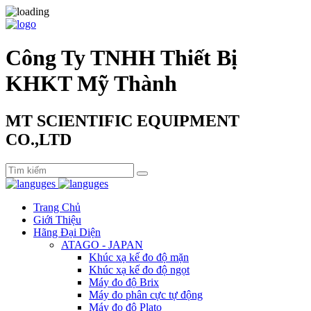
Công Ty TNHH Thiết Bị
KHKT Mỹ Thành
MT SCIENTIFIC EQUIPMENT
CO.,LTD
Trang Chủ
Giới Thiệu
Hãng Đại Diện
ATAGO - JAPAN
Khúc xạ kế đo độ mặn
Khúc xạ kế đo độ ngọt
Máy đo độ Brix
Máy đo phân cực tự động
Máy đo độ Plato