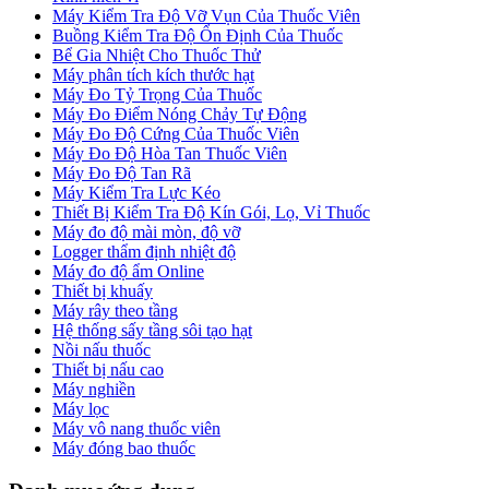
Máy Kiểm Tra Độ Vỡ Vụn Của Thuốc Viên
Buồng Kiểm Tra Độ Ổn Định Của Thuốc
Bể Gia Nhiệt Cho Thuốc Thử
Máy phân tích kích thước hạt
Máy Đo Tỷ Trọng Của Thuốc
Máy Đo Điểm Nóng Chảy Tự Động
Máy Đo Độ Cứng Của Thuốc Viên
Máy Đo Độ Hòa Tan Thuốc Viên
Máy Đo Độ Tan Rã
Máy Kiểm Tra Lực Kéo
Thiết Bị Kiểm Tra Độ Kín Gói, Lọ, Vỉ Thuốc
Máy đo độ mài mòn, độ vỡ
Logger thẩm định nhiệt độ
Máy đo độ ẩm Online
Thiết bị khuấy
Máy rây theo tầng
Hệ thống sấy tầng sôi tạo hạt
Nồi nấu thuốc
Thiết bị nấu cao
Máy nghiền
Máy lọc
Máy vô nang thuốc viên
Máy đóng bao thuốc