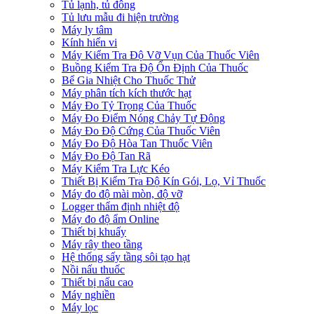
Tủ lạnh, tủ đông
Tủ lưu mẫu đi hiện trường
Máy ly tâm
Kính hiển vi
Máy Kiểm Tra Độ Vỡ Vụn Của Thuốc Viên
Buồng Kiểm Tra Độ Ổn Định Của Thuốc
Bể Gia Nhiệt Cho Thuốc Thử
Máy phân tích kích thước hạt
Máy Đo Tỷ Trọng Của Thuốc
Máy Đo Điểm Nóng Chảy Tự Động
Máy Đo Độ Cứng Của Thuốc Viên
Máy Đo Độ Hòa Tan Thuốc Viên
Máy Đo Độ Tan Rã
Máy Kiểm Tra Lực Kéo
Thiết Bị Kiểm Tra Độ Kín Gói, Lọ, Vỉ Thuốc
Máy đo độ mài mòn, độ vỡ
Logger thẩm định nhiệt độ
Máy đo độ ẩm Online
Thiết bị khuấy
Máy rây theo tầng
Hệ thống sấy tầng sôi tạo hạt
Nồi nấu thuốc
Thiết bị nấu cao
Máy nghiền
Máy lọc